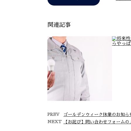
関連記事
PREV
ゴールデンウィーク休業のお知ら
NEXT
【お詫び】問い合わせフォームの
【求人中】電気工事の楽し
将来
さとは？
ら